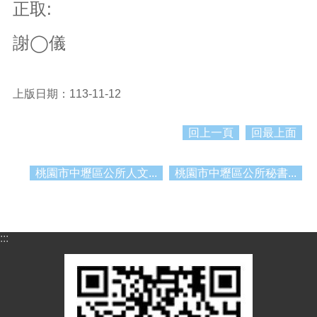
紹
正取:
訊
謝◯儀
息
公
告
上版日期：113-11-12
生
活
便
回上一頁
回最上面
民
資
桃園市中壢區公所人文...
桃園市中壢區公所秘書...
訊
機
關
通
:::
訊
錄
相
關