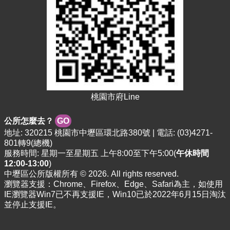
資
料
資
訊
公
開
市
桃園市府Line
民
卡
公所怎麼去？
GO
免
地址: 320215 桃園市中壢區環北路380號 | 電話: (03)4271-
費
801轉9(總機)
公
服務時間: 星期一至星期五 上午8:00至下午5:00(
午休時間
車
12:00-13:00
)
中壢區公所版權所有 © 2026. All rights reserved.
瀏覽器支援：Chrome、Firefox、Edge、Safari為主，如使用
回
IE瀏覽器Win7已不再支援IE，Win10已於2022年6月15日淘汰
首
並停止支援IE。
頁
網