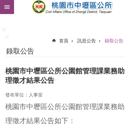
:::
跳到主要內容區塊
市
民
卡
:::
:::
免
首頁
訊息公告
錄取公告
費
錄取公告
公
車
桃園市中壢區公所公園館管理課業務助
進
階
理徵才結果公告
搜
尋
發布單位：人事室
桃園市中壢區公所公園館管理課業務助
本
理徵才結果公告如下：
區
介