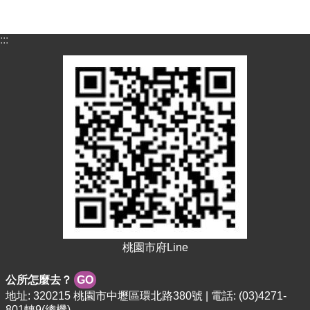
資
料
:::
資
訊
公
開
市
民
卡
免
費
公
車
桃園市府Line
回
首
頁
公所怎麼去？
GO
地址: 320215 桃園市中壢區環北路380號 | 電話: (03)4271-
網
801轉9(總機)