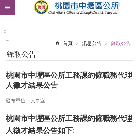
:::
跳到主要內容區塊
市
民
卡
:::
:::
免
首頁
訊息公告
錄取公告
費
錄取公告
公
車
桃園市中壢區公所工務課約僱職務代理
進
階
人徵才結果公告
搜
尋
發布單位：人事室
桃園市中壢區公所工務課約僱職務代理
本
區
人徵才結果公告如下:
介