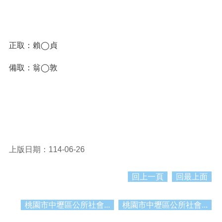
紹
訊
息
公
正取：賴◯貞
告
備取
：翁
◯敦
生
活
便
民
資
訊
機
上版日期：114-06-26
關
通
訊
回上一頁
回最上面
錄
相
桃園市中壢區公所社會...
桃園市中壢區公所社會...
關