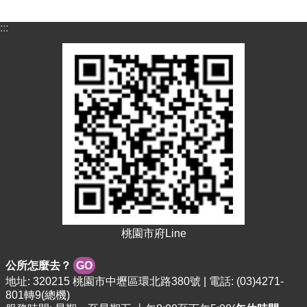
資
料
:::
資
訊
公
開
市
民
卡
免
費
公
車
桃園市府Line
回
首
公所怎麼去？
GO
頁
地址: 320215 桃園市中壢區環北路380號 | 電話: (03)4271-
801轉9(總機)
網