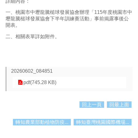
詳細內容：
紹
一、桃園市中壢龍騰槌球發展協會辦理「115年度桃園市中
訊
壢龍騰槌球發展協會下半年訓練賽活動」事前揭露事後公
息
開表。
公
告
二、相關表單詳如附件。
生
活
便
民
資
20260602_084851
訊
pdf(745.28 KB)
機
關
通
回上一頁
回最上面
訊
錄
轉知農業部動植物防疫...
轉知臺灣桃園國際機場...
相
關