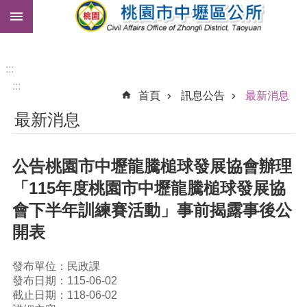
:::
跳到主要內容區塊
市
民
卡
:::
:::
免
首頁
訊息公告
最新消息
費
最新消息
公
車
公告桃園市中壢龍騰槌球發展協會辦理
進
階
「115年度桃園市中壢龍騰槌球發展協
搜
會下半年訓練賽活動」事前揭露事後公
尋
開表
發布單位：民政課
本
發布日期：115-06-02
區
截止日期：118-06-02
介