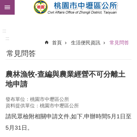
:::
跳到主要內容區塊
市
民
卡
:::
:::
免
首頁
生活便民資訊
常見問答
費
常見問答
公
車
農林漁牧-查編與農業經營不可分離土
進
階
地申請
搜
尋
發布單位：桃園市中壢區公所
資料提供單位：桃園市中壢區公所
請民眾檢附相關申請文件,如下,申辦時間5月1日至
本
區
5月31日。
介