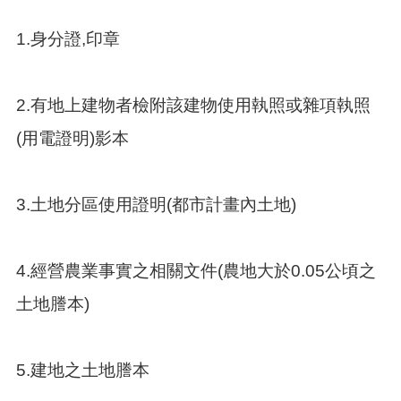
紹
1.身分證,印章
訊
息
公
告
2.有地上建物者檢附該建物使用執照或雜項執照
生
(用電證明)影本
活
便
民
3.土地分區使用證明(都市計畫內土地)
資
訊
機
4.經營農業事實之相關文件(農地大於0.05公頃之
關
通
土地謄本)
訊
錄
相
5.建地之土地謄本
關