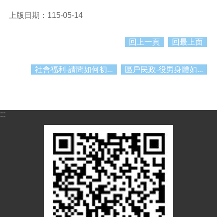
資
料
上版日期：115-05-14
資
訊
回上一頁
回最上面
公
開
社會福利-請問如何初...
區戶民政-役男身體如...
市
民
卡
:::
免
費
公
車
回
首
頁
網