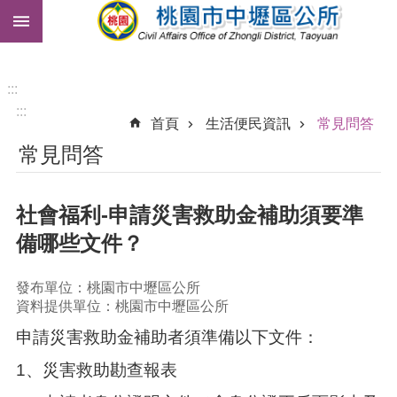
:::
跳到主要內容區塊
市
民
卡
:::
:::
免
首頁
生活便民資訊
常見問答
費
常見問答
公
車
社會福利-申請災害救助金補助須要準
進
階
備哪些文件？
搜
尋
發布單位：桃園市中壢區公所
資料提供單位：桃園市中壢區公所
申請災害救助金補助者須準備以下文件：
本
區
1、災害救助勘查報表
介