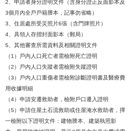
2、申請者身分證明文件（含身分證正反面影本及
紹
3個月內全戶戶籍謄本，記事勿省略）
訊
息
3、住居處所受災照片6張（含門牌照片）
公
告
4、具領人存摺封面影本（郵局）
生
5、其他審查所需資料及相關證明文件
活
便
（1）戶內人口死亡者需檢附死亡證明
民
（2）戶內人口失蹤者需檢附失蹤證明
資
訊
（3）戶內人口重傷者需檢附診斷證明書及醫療費
機
用收據明細
關
通
（4）申請安遷救助者，檢附戶口遷入證明
訊
錄
（5）申請住屋土石流救助或住屋淹水救助者，擇
相
一檢附以下證明文件：建物謄本、建築執照影
關