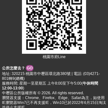
站
導
覽
市
政
信
箱
常
見
問
桃園市府Line
題
公所怎麼去？
GO
桃
地址: 320215 桃園市中壢區環北路380號 | 電話: (03)4271-
園
801轉9(總機)
市
服務時間: 星期一至星期五 上午8:00至下午5:00(
午休時間
政
12:00-13:00
)
府
中壢區公所版權所有 © 2026. All rights reserved.
瀏覽器支援：Chrome、Firefox、Edge、Safari為主，如使用
E
IE瀏覽器Win7已不再支援IE，Win10已於2022年6月15日淘汰
n
並停止支援IE。