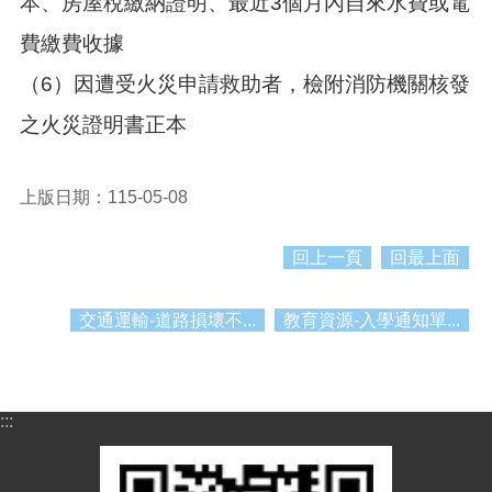
本、房屋稅繳納證明、最近3個月內自來水費或電
資
料
費繳費收據
資
（6）因遭受火災申請救助者，檢附消防機關核發
訊
公
之火災證明書正本
開
市
上版日期：115-05-08
民
卡
回上一頁
回最上面
免
費
交通運輸-道路損壞不...
教育資源-入學通知單...
公
車
回
首
:::
頁
網