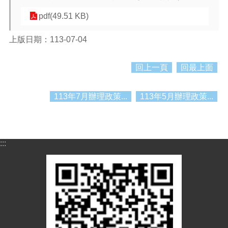
紹
pdf(49.51 KB)
訊
息
上版日期：113-07-04
公
告
回上一頁
回最上面
生
活
便
113年7月辦理政策...
113年5月辦理政策...
民
資
訊
:::
機
關
通
訊
錄
相
關