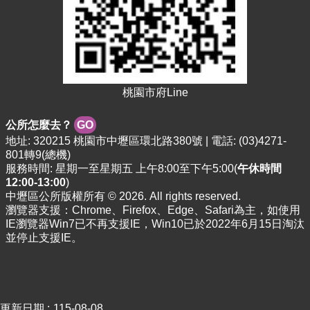
資
料
資
訊
公
開
桃園市府Line
市
公所怎麼去？
GO
民
地址: 320215 桃園市中壢區環北路380號 | 電話: (03)4271-
卡
801轉9(總機)
服務時間: 星期一至星期五 上午8:00至下午5:00(
午休時間
免
12:00-13:00
)
費
中壢區公所版權所有 © 2026. All rights reserved.
公
瀏覽器支援：Chrome、Firefox、Edge、Safari為主，如使用
車
IE瀏覽器Win7已不再支援IE，Win10已於2022年6月15日淘汰
並停止支援IE。
回
首
頁
網
更新日期
115-08-08