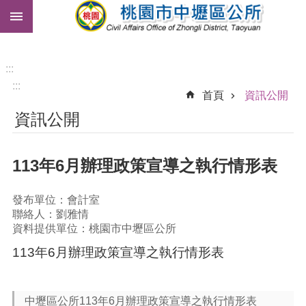
:::
跳到主要內容區塊
市
民
卡
:::
:::
免
首頁
資訊公開
費
資訊公開
公
車
113年6月辦理政策宣導之執行情形表
進
階
搜
發布單位：會計室
尋
聯絡人：劉雅情
資料提供單位：桃園市中壢區公所
113年6月辦理政策宣導之執行情形表
本
區
介
中壢區公所113年6月辦理政策宣導之執行情形表