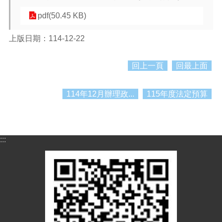
紹
pdf(50.45 KB)
訊
息
上版日期：114-12-22
公
告
回上一頁
回最上面
生
活
便
114年12月辦理政...
115年度法定預算
民
資
訊
:::
機
關
通
訊
錄
相
關