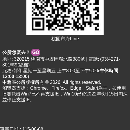
資
料
資
訊
公
開
桃園市府Line
市
公所怎麼去？
GO
民
地址: 320215 桃園市中壢區環北路380號 | 電話: (03)4271-
卡
801轉9(總機)
服務時間: 星期一至星期五 上午8:00至下午5:00(
午休時間
免
12:00-13:00
)
費
中壢區公所版權所有 © 2026. All rights reserved.
公
瀏覽器支援：Chrome、Firefox、Edge、Safari為主，如使用
車
IE瀏覽器Win7已不再支援IE，Win10已於2022年6月15日淘汰
並停止支援IE。
回
首
頁
網
更新日期
115-08-08