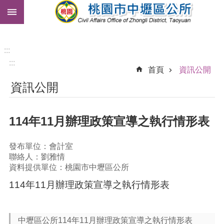
:::
跳到主要內容區塊
市
民
卡
:::
:::
免
首頁
資訊公開
費
資訊公開
公
車
114年11月辦理政策宣導之執行情形表
進
階
搜
發布單位：會計室
尋
聯絡人：劉雅情
資料提供單位：桃園市中壢區公所
114年11月辦理政策宣導之執行情形表
本
區
介
中壢區公所114年11月辦理政策宣導之執行情形表