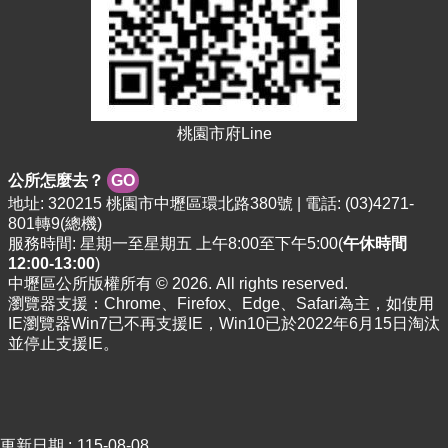
資
料
資
訊
公
開
桃園市府Line
市
公所怎麼去？
GO
民
地址: 320215 桃園市中壢區環北路380號 | 電話: (03)4271-
卡
801轉9(總機)
服務時間: 星期一至星期五 上午8:00至下午5:00(
午休時間
免
12:00-13:00
)
費
中壢區公所版權所有 © 2026. All rights reserved.
公
瀏覽器支援：Chrome、Firefox、Edge、Safari為主，如使用
車
IE瀏覽器Win7已不再支援IE，Win10已於2022年6月15日淘汰
並停止支援IE。
回
首
頁
網
更新日期
115-08-08