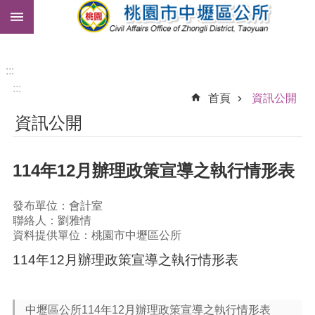
:::
跳到主要內容區塊
市
民
卡
:::
:::
免
首頁
資訊公開
費
資訊公開
公
車
114年12月辦理政策宣導之執行情形表
進
階
搜
發布單位：會計室
尋
聯絡人：劉雅情
資料提供單位：桃園市中壢區公所
114年12月辦理政策宣導之執行情形表
本
區
介
中壢區公所114年12月辦理政策宣導之執行情形表