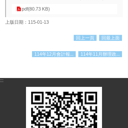
紹
pdf(80.73 KB)
訊
息
上版日期：115-01-13
公
告
回上一頁
回最上面
生
活
便
114年12月會計報...
114年11月辦理政...
民
資
訊
:::
機
關
通
訊
錄
相
關