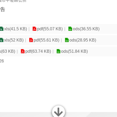
園市中壢區公所
報告
xls(41.5 KB)
pdf(55.07 KB)
ods(36.55 KB)
xls(52 KB)
pdf(55.61 KB)
ods(28.95 KB)
s(63 KB)
pdf(63.74 KB)
ods(51.84 KB)
26