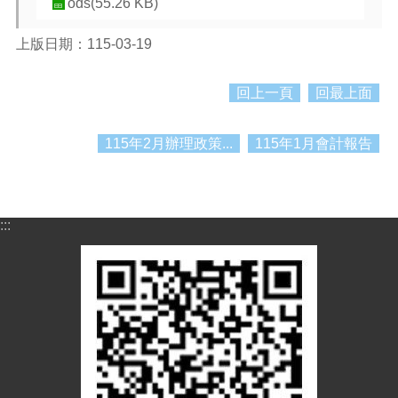
資
ods(55.26 KB)
料
上版日期：115-03-19
資
訊
公
回上一頁
回最上面
開
115年2月辦理政策...
115年1月會計報告
市
民
卡
免
:::
費
公
車
回
首
頁
網