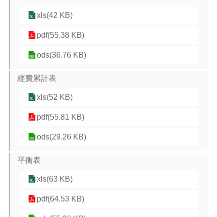
紹
xls(42 KB)
訊
息
pdf(55.38 KB)
公
告
ods(36.76 KB)
生
經費累計表
活
便
xls(52 KB)
民
資
pdf(55.81 KB)
訊
ods(29.26 KB)
機
關
通
平衡表
訊
xls(63 KB)
錄
相
pdf(64.53 KB)
關