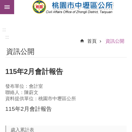
:::
跳到主要內容區塊
市
民
卡
:::
:::
免
首頁
資訊公開
費
資訊公開
公
車
115年2月會計報告
進
階
搜
發布單位：會計室
尋
聯絡人：陳蔚文
資料提供單位：桃園市中壢區公所
115年2月會計報告
本
區
介
歲入累計表