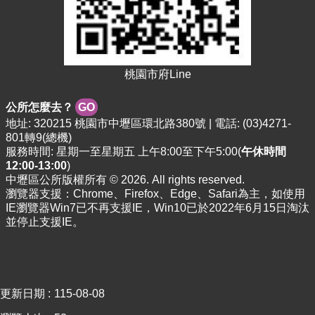
站
導
覽
市
桃園市府Line
政
信
公所怎麼去？
GO
箱
地址: 320215 桃園市中壢區環北路380號 | 電話: (03)4271-
常
801轉9(總機)
見
服務時間: 星期一至星期五 上午8:00至下午5:00(
午休時間
問
12:00-13:00
)
中壢區公所版權所有 © 2026. All rights reserved.
題
瀏覽器支援：Chrome、Firefox、Edge、Safari為主，如使用
桃
IE瀏覽器Win7已不再支援IE，Win10已於2022年6月15日淘汰
園
並停止支援IE。
市
政
府
E
更新日期
115-08-08
n