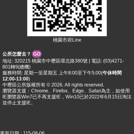
資
料
資
訊
公
開
桃園市府Line
市
公所怎麼去？
GO
民
地址: 320215 桃園市中壢區環北路380號 | 電話: (03)4271-
卡
801轉9(總機)
服務時間: 星期一至星期五 上午8:00至下午5:00(
午休時間
免
12:00-13:00
)
費
中壢區公所版權所有 © 2026. All rights reserved.
公
瀏覽器支援：Chrome、Firefox、Edge、Safari為主，如使用
車
IE瀏覽器Win7已不再支援IE，Win10已於2022年6月15日淘汰
並停止支援IE。
回
首
頁
網
更新日期
115-08-06