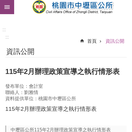
:::
跳到主要內容區塊
市
民
卡
:::
:::
免
首頁
資訊公開
費
資訊公開
公
車
115年2月辦理政策宣導之執行情形表
進
階
搜
發布單位：會計室
尋
聯絡人：劉雅情
資料提供單位：桃園市中壢區公所
115年2月辦理政策宣導之執行情形表
本
區
介
中壢區公所115年2月辦理政策宣導之執行情形表