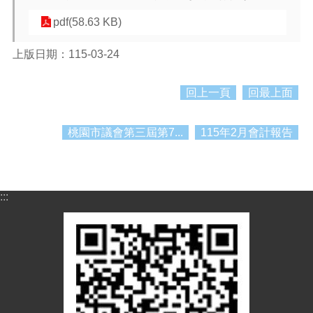
紹
pdf(58.63 KB)
訊
息
上版日期：115-03-24
公
告
回上一頁
回最上面
生
活
便
桃園市議會第三屆第7...
115年2月會計報告
民
資
訊
:::
機
關
通
訊
錄
相
關