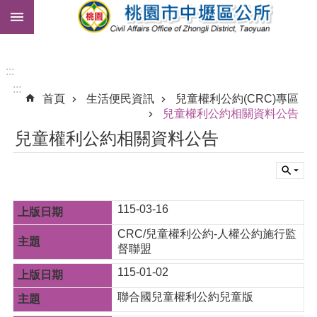
:::
跳到主要內容區塊
市
民
卡
:::
:::
免
首頁
生活便民資訊
兒童權利公約(CRC)專區
費
兒童權利公約相關資料公告
公
兒童權利公約相關資料公告
車
進
階
搜
115-03-16
尋
CRC/兒童權利公約-人權公約施行監
督聯盟
115-01-02
本
區
聯合國兒童權利公約兒童版
介