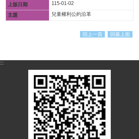
紹
115-01-02
訊
兒童權利公約沿革
息
公
告
回上一頁
回最上面
生
活
便
:::
民
資
訊
機
關
通
訊
錄
相
關