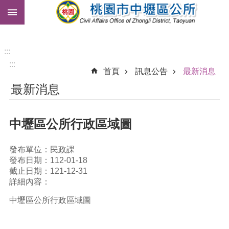
:::
跳到主要內容區塊
市
民
卡
:::
:::
免
首頁
訊息公告
最新消息
費
最新消息
公
車
中壢區公所行政區域圖
進
階
搜
發布單位：民政課
尋
發布日期：112-01-18
截止日期：121-12-31
詳細內容：
本
中壢區公所行政區域圖
區
介