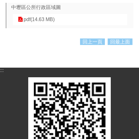
紹
中壢區公所行政區域圖
訊
pdf(14.63 MB)
息
公
告
回上一頁
回最上面
生
活
便
民
:::
資
訊
機
關
通
訊
錄
相
關