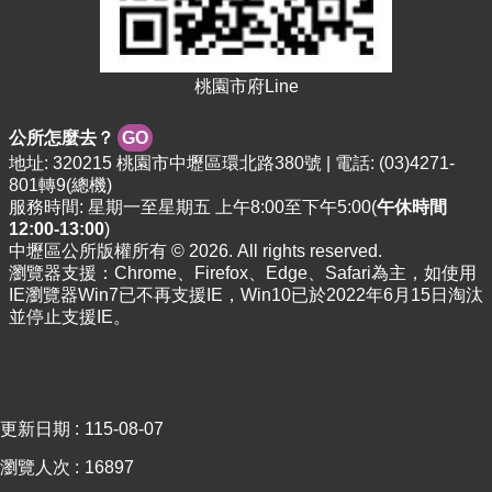
資
料
資
桃園市府Line
訊
公
開
公所怎麼去？
GO
地址: 320215 桃園市中壢區環北路380號 | 電話: (03)4271-
801轉9(總機)
市
服務時間: 星期一至星期五 上午8:00至下午5:00(
午休時間
民
12:00-13:00
)
卡
中壢區公所版權所有 © 2026. All rights reserved.
瀏覽器支援：Chrome、Firefox、Edge、Safari為主，如使用
免
IE瀏覽器Win7已不再支援IE，Win10已於2022年6月15日淘汰
費
並停止支援IE。
公
車
回
首
更新日期
115-08-07
頁
瀏覽人次
16897
網