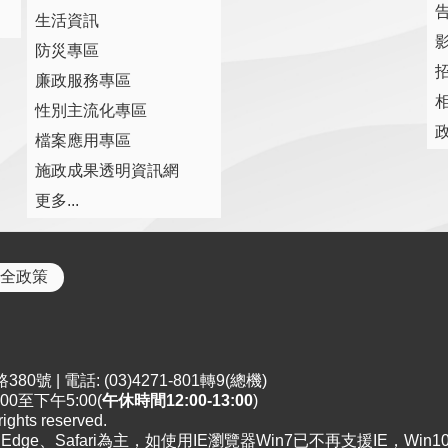
生活資訊
防災專區
廉政服務專區
性別主流化專區
檔案應用專區
施政成果透明資訊網
更多...
全政策
0號 | 電話: (03)4271-801轉9(總機)
0至下午5:00(
午休時間12:00-13:00
)
ts reserved.
x、Edge、Safari為主，如使用IE瀏覽器Win7已不再支援IE，Win