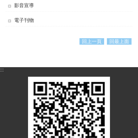
紹
影音宣導
訊
息
電子刊物
公
告
回上一頁
回最上面
生
活
便
民
:::
資
訊
機
關
通
訊
錄
相
關