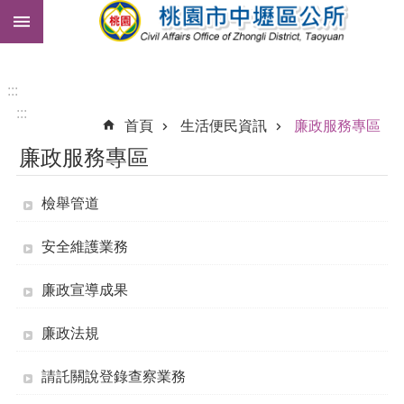
:::
跳到主要內容區塊
市
民
卡
:::
:::
免
首頁
生活便民資訊
廉政服務專區
費
廉政服務專區
公
車
檢舉管道
進
階
安全維護業務
搜
尋
廉政宣導成果
廉政法規
本
區
請託關說登錄查察業務
介