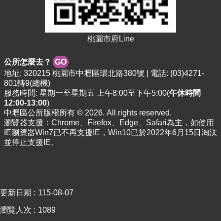
資
料
資
桃園市府Line
訊
公
開
公所怎麼去？
GO
地址: 320215 桃園市中壢區環北路380號 | 電話: (03)4271-
801轉9(總機)
市
服務時間: 星期一至星期五 上午8:00至下午5:00(
午休時間
民
12:00-13:00
)
卡
中壢區公所版權所有 © 2026. All rights reserved.
瀏覽器支援：Chrome、Firefox、Edge、Safari為主，如使用
免
IE瀏覽器Win7已不再支援IE，Win10已於2022年6月15日淘汰
費
並停止支援IE。
公
車
回
首
更新日期
115-08-07
頁
瀏覽人次
1089
網