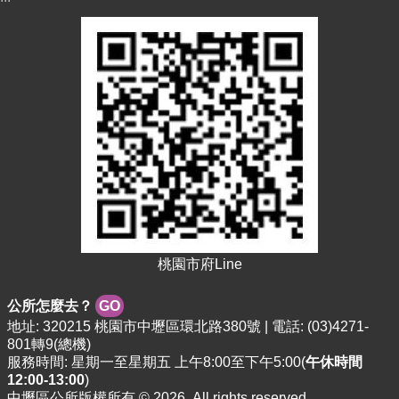
紹
訊
息
公
告
生
活
便
民
資
訊
機
桃園市府Line
關
通
公所怎麼去？
GO
訊
地址: 320215 桃園市中壢區環北路380號 | 電話: (03)4271-
錄
801轉9(總機)
服務時間: 星期一至星期五 上午8:00至下午5:00(
午休時間
相
12:00-13:00
)
關
中壢區公所版權所有 © 2026. All rights reserved.