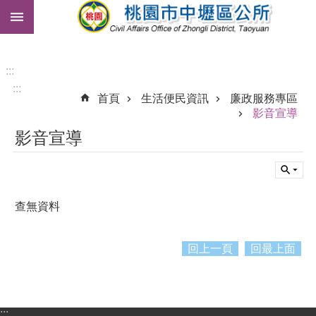
:::
跳到主要內容區塊
市
民
卡
:::
:::
免
首頁
生活便民資訊
廉政服務專區
費
影音宣導
公
影音宣導
車
進
階
搜
查無資料
尋
回上一頁
回最上面
本
區
介
:::