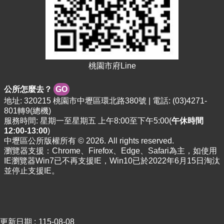
資
料
資
訊
公
開
桃園市府Line
市
公所怎麼去？
GO
民
地址: 320215 桃園市中壢區環北路380號 | 電話: (03)4271-
卡
801轉9(總機)
服務時間: 星期一至星期五 上午8:00至下午5:00(
午休時間
免
12:00-13:00
)
費
中壢區公所版權所有 © 2026. All rights reserved.
公
瀏覽器支援：Chrome、Firefox、Edge、Safari為主，如使用
車
IE瀏覽器Win7已不再支援IE，Win10已於2022年6月15日淘汰
並停止支援IE。
回
首
頁
網
更新日期
115-08-08