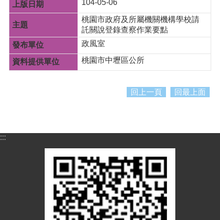
紹
104-05-06
桃園市政府及所屬機關機構學校請
訊
託關說登錄查察作業要點
息
公
政風室
告
桃園市中壢區公所
生
活
便
回上一頁
回最上面
民
資
訊
:::
機
關
通
訊
錄
相
關