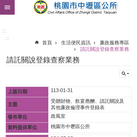
:::
跳到主要內容區塊
市
民
卡
:::
:::
免
首頁
生活便民資訊
廉政服務專區
費
請託關說登錄查察業務
公
請託關說登錄查察業務
車
進
階
搜
113-01-31
尋
受贈財物、飲宴應酬、請託關說及
其他廉政倫理事件登錄表
政風室
本
區
桃園市中壢區公所
介