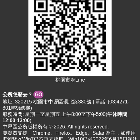
站
導
覽
市
政
信
箱
常
見
問
題
桃園市府Line
桃
公所怎麼去？
GO
園
地址: 320215 桃園市中壢區環北路380號 | 電話: (03)4271-
市
801轉9(總機)
政
服務時間: 星期一至星期五 上午8:00至下午5:00(
午休時間
府
12:00-13:00
)
中壢區公所版權所有 © 2026. All rights reserved.
E
瀏覽器支援：Chrome、Firefox、Edge、Safari為主，如使用
n
IE瀏覽器Win7已不再支援IE，Win10已於2022年6月15日淘汰