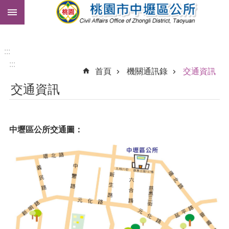
:::
跳到主要內容區塊
市
民
卡
:::
:::
免
首頁
機關通訊錄
交通資訊
費
交通資訊
公
車
進
中壢區公所交通圖：
階
搜
尋
本
區
介