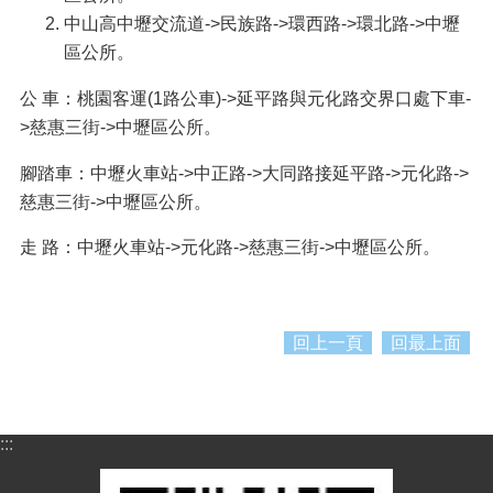
資
中山高中壢交流道->民族路->環西路->環北路->中壢
料
區公所。
資
訊
公 車：桃園客運(1路公車)->延平路與元化路交界口處下車-
公
>慈惠三街->中壢區公所。
開
腳踏車：中壢火車站->中正路->大同路接延平路->元化路->
市
慈惠三街->中壢區公所。
民
卡
走 路：中壢火車站->元化路->慈惠三街->中壢區公所。
免
費
公
回上一頁
回最上面
車
回
首
頁
:::
網