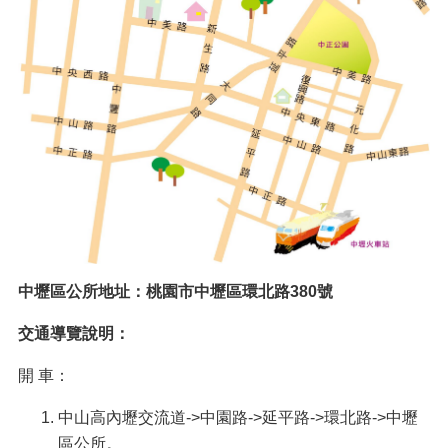
紹
訊
息
公
告
生
活
便
民
資
訊
機
中壢區公所地址：桃園市中壢區環北路380號
關
通
交通導覽說明：
訊
錄
開 車：
相
中山高內壢交流道->中園路->延平路->環北路->中壢
關
區公所。