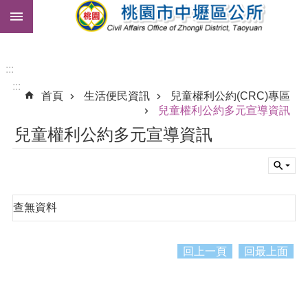
:::
跳到主要內容區塊
市
民
卡
:::
:::
免
首頁
生活便民資訊
兒童權利公約(CRC)專區
費
兒童權利公約多元宣導資訊
公
兒童權利公約多元宣導資訊
車
進
階
搜
尋
查無資料
回上一頁
回最上面
本
區
介