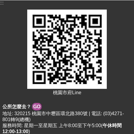
紹
:::
訊
息
公
告
生
活
便
民
資
訊
機
關
桃園市府Line
通
訊
公所怎麼去？
GO
錄
地址: 320215 桃園市中壢區環北路380號 | 電話: (03)4271-
801轉9(總機)
相
服務時間: 星期一至星期五 上午8:00至下午5:00(
午休時間
關
12:00-13:00
)