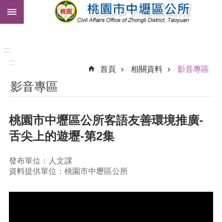
:::
跳到主要內容區塊
市
民
卡
:::
:::
免
首頁
相關資料
影音專區
費
影音專區
公
車
桃園市中壢區公所客語友善環境推廣-
進
階
舌尖上的遊壢-第2集
搜
尋
發布單位：人文課
資料提供單位：桃園市中壢區公所
本
區
介