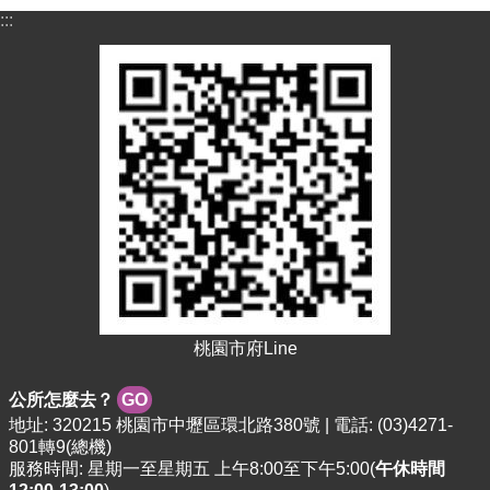
站
:::
導
覽
市
政
信
箱
常
見
問
題
桃
園
桃園市府Line
市
政
公所怎麼去？
GO
府
地址: 320215 桃園市中壢區環北路380號 | 電話: (03)4271-
801轉9(總機)
E
服務時間: 星期一至星期五 上午8:00至下午5:00(
午休時間
n