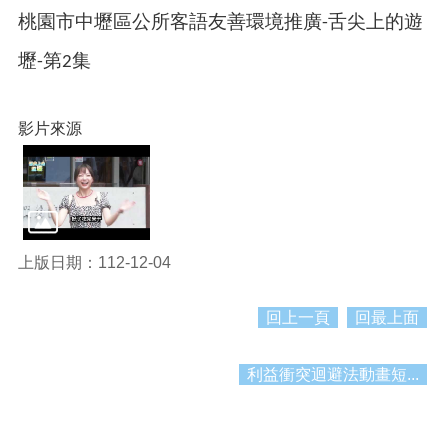
資
桃園市中壢區公所客語友善環境推廣
舌尖上的遊
-
料
壢
第
集
-
2
資
訊
公
開
影片來源
市
民
卡
免
上版日期：112-12-04
費
公
車
回上一頁
回最上面
回
利益衝突迴避法動畫短...
首
頁
網