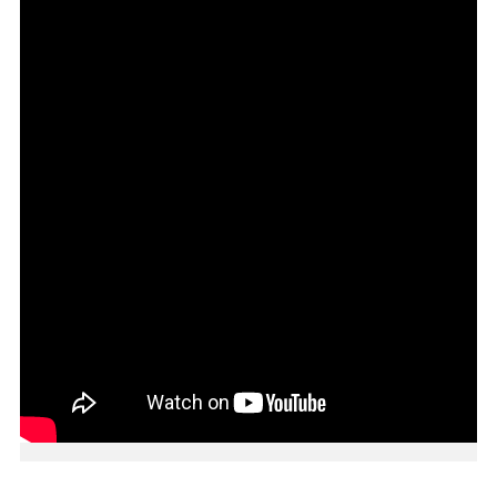
紹
訊
息
公
告
生
活
便
民
資
訊
機
關
通
訊
錄
相
關