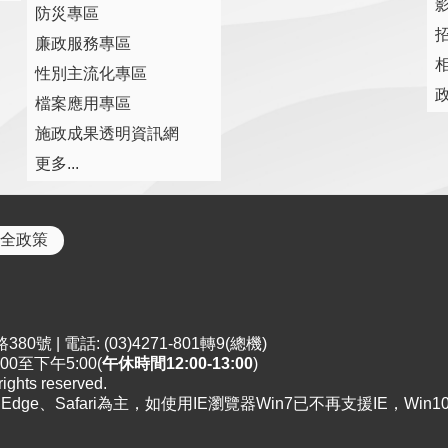
防災專區
廉政服務專區
性別主流化專區
檔案應用專區
施政成果透明資訊網
更多...
全政策
0號 | 電話: (03)4271-801轉9(總機)
0至下午5:00(
午休時間12:00-13:00
)
ts reserved.
x、Edge、Safari為主，如使用IE瀏覽器Win7已不再支援IE，Win