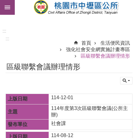
:::
跳到主要內容區塊
市
民
卡
:::
:::
免
首頁
生活便民資訊
費
強化社會安全網實施計畫專區
公
區級聯繫會議辦理情形
車
區級聯繫會議辦理情形
進
階
搜
尋
114-12-01
114年度第3次區級聯繫會議(公所主
辦)
本
社會課
區
介
114-08-12