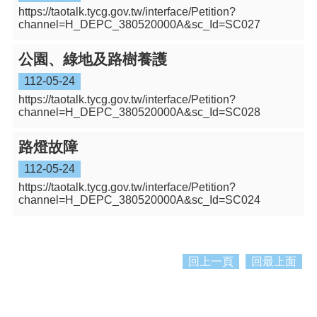
紹
https://taotalk.tycg.gov.tw/interface/Petition?
channel=H_DEPC_380520000A&sc_Id=SC027
訊
息
公園、綠地及路樹養護
公
告
112-05-24
https://taotalk.tycg.gov.tw/interface/Petition?
生
channel=H_DEPC_380520000A&sc_Id=SC028
活
便
路燈故障
民
資
112-05-24
訊
https://taotalk.tycg.gov.tw/interface/Petition?
channel=H_DEPC_380520000A&sc_Id=SC024
機
關
通
訊
回上一頁
回最上面
錄
相
關