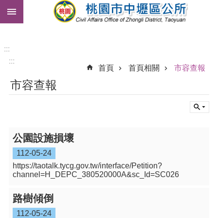
:::
跳到主要內容區塊
市
民
卡
:::
:::
免
首頁
首頁相關
市容查報
費
市容查報
公
車
進
階
搜
公園設施損壞
尋
112-05-24
https://taotalk.tycg.gov.tw/interface/Petition?
channel=H_DEPC_380520000A&sc_Id=SC026
本
路樹傾倒
區
介
112-05-24