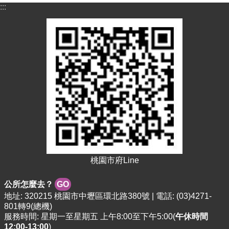
資
:::
料
資
訊
公
開
市
民
卡
免
費
公
車
桃園市府Line
回
公所怎麼去？
GO
首
地址: 320215 桃園市中壢區環北路380號 | 電話: (03)4271-
頁
801轉9(總機)
服務時間: 星期一至星期五 上午8:00至下午5:00(
午休時間
網
12:00-13:00
)