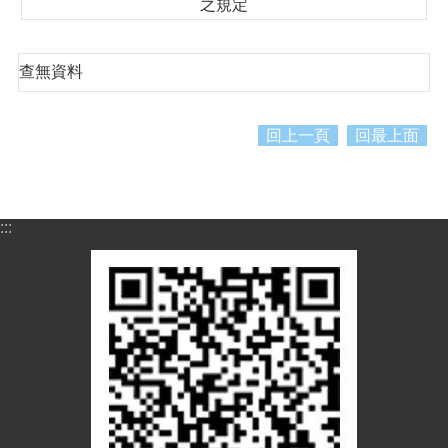
紹
之規定
訊
息
查無資料
公
告
回上一頁
回最上面
生
活
便
民
:::
資
訊
機
關
通
訊
錄
相
關