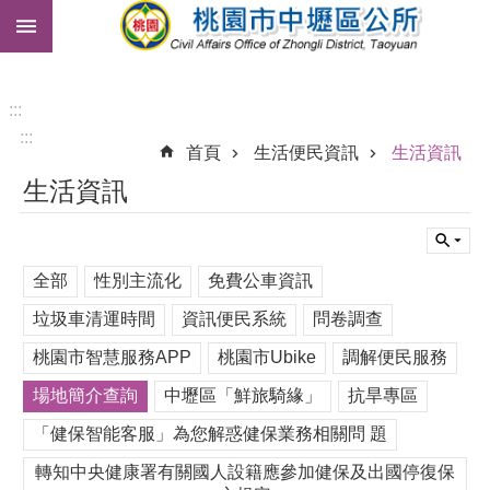
:::
跳到主要內容區塊
市
民
卡
:::
:::
免
首頁
生活便民資訊
生活資訊
費
生活資訊
公
車
進
全部
性別主流化
免費公車資訊
階
搜
垃圾車清運時間
資訊便民系統
問卷調查
尋
桃園市智慧服務APP
桃園市Ubike
調解便民服務
場地簡介查詢
中壢區「鮮旅騎緣」
抗旱專區
本
「健保智能客服」為您解惑健保業務相關問 題
區
介
轉知中央健康署有關國人設籍應參加健保及出國停復保