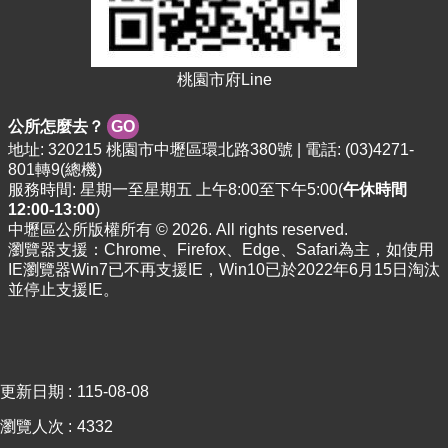
資
料
資
桃園市府Line
訊
公
開
公所怎麼去？
GO
地址: 320215 桃園市中壢區環北路380號 | 電話: (03)4271-
801轉9(總機)
市
服務時間: 星期一至星期五 上午8:00至下午5:00(
午休時間
民
12:00-13:00
)
卡
中壢區公所版權所有 © 2026. All rights reserved.
瀏覽器支援：Chrome、Firefox、Edge、Safari為主，如使用
免
IE瀏覽器Win7已不再支援IE，Win10已於2022年6月15日淘汰
費
並停止支援IE。
公
車
回
首
更新日期
115-08-08
頁
瀏覽人次
4332
網