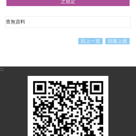
紹
之規定
訊
息
查無資料
公
告
回上一頁
回最上面
生
活
便
民
:::
資
訊
機
關
通
訊
錄
相
關