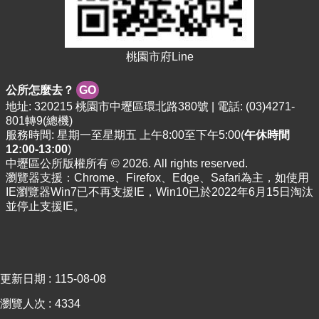
資
料
資
桃園市府Line
訊
公
開
公所怎麼去？
GO
地址: 320215 桃園市中壢區環北路380號 | 電話: (03)4271-
801轉9(總機)
市
服務時間: 星期一至星期五 上午8:00至下午5:00(
午休時間
民
12:00-13:00
)
卡
中壢區公所版權所有 © 2026. All rights reserved.
瀏覽器支援：Chrome、Firefox、Edge、Safari為主，如使用
免
IE瀏覽器Win7已不再支援IE，Win10已於2022年6月15日淘汰
費
並停止支援IE。
公
車
回
首
更新日期
115-08-08
頁
瀏覽人次
4334
網