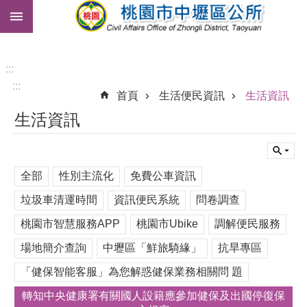
:::
跳到主要內容區塊
市
民
卡
:::
:::
免
首頁
生活便民資訊
生活資訊
費
生活資訊
公
車
進
全部
性別主流化
免費公車資訊
階
搜
垃圾車清運時間
資訊便民系統
問卷調查
尋
桃園市智慧服務APP
桃園市Ubike
調解便民服務
場地簡介查詢
中壢區「鮮旅騎緣」
抗旱專區
本
「健保智能客服」為您解惑健保業務相關問 題
區
介
轉知中央健康署有關國人設籍應參加健保及出國停復保