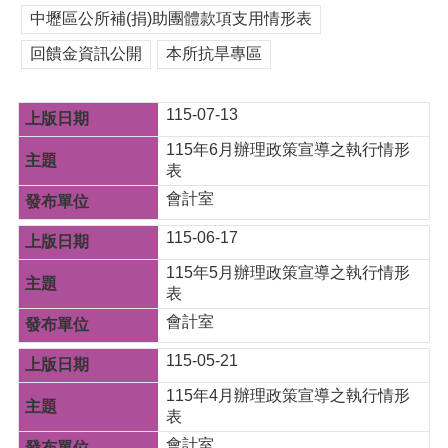
紹
中壢區公所補(捐)助團體款項支用情形表
訊
回饋金資訊公開
本所抗旱專區
息
公
告
115-07-13
生
115年6月辦理政策宣導之執行情形
活
表
便
會計室
民
資
115-06-17
訊
115年5月辦理政策宣導之執行情形
機
表
關
會計室
通
訊
115-05-21
錄
115年4月辦理政策宣導之執行情形
相
表
關
會計室