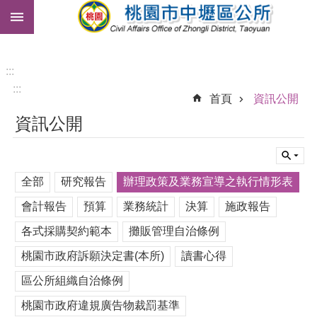
:::
跳到主要內容區塊
市
民
卡
:::
:::
免
首頁
資訊公開
費
資訊公開
公
車
進
全部
研究報告
辦理政策及業務宣導之執行情形表
階
搜
會計報告
預算
業務統計
決算
施政報告
尋
各式採購契約範本
攤販管理自治條例
桃園市政府訴願決定書(本所)
讀書心得
本
區公所組織自治條例
區
介
桃園市政府違規廣告物裁罰基準