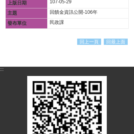
資
107-05-29
料
回饋金資訊公開-106年
資
民政課
訊
公
開
回上一頁
回最上面
市
民
卡
:::
免
費
公
車
回
首
頁
網