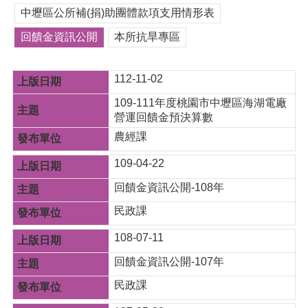
紹
中壢區公所補(捐)助團體款項支用情形表
訊
回饋金資訊公開
本所抗旱專區
息
公
告
112-11-02
生
109-111年度桃園市中壢區海湖電廠
活
營運回饋金預決算數
便
農經課
民
資
109-04-22
訊
回饋金資訊公開-108年
機
民政課
關
通
108-07-11
訊
錄
回饋金資訊公開-107年
相
民政課
關