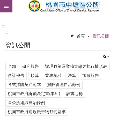
:::
跳到主要內容區塊
市
民
卡
:::
:::
免
首頁
資訊公開
費
資訊公開
公
車
進
全部
研究報告
辦理政策及業務宣導之執行情形表
階
搜
會計報告
預算
業務統計
決算
施政報告
尋
各式採購契約範本
攤販管理自治條例
桃園市政府訴願決定書(本所)
讀書心得
本
區公所組織自治條例
區
介
桃園市政府違規廣告物裁罰基準