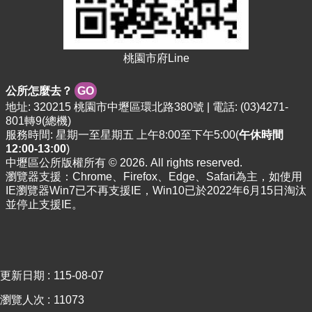
站
導
覽
桃園市府Line
市
政
公所怎麼去？
GO
信
地址: 320215 桃園市中壢區環北路380號 | 電話: (03)4271-
箱
801轉9(總機)
常
服務時間: 星期一至星期五 上午8:00至下午5:00(
午休時間
12:00-13:00
見
)
中壢區公所版權所有 © 2026. All rights reserved.
問
瀏覽器支援：Chrome、Firefox、Edge、Safari為主，如使用
題
IE瀏覽器Win7已不再支援IE，Win10已於2022年6月15日淘汰
並停止支援IE。
桃
園
市
政
府
更新日期
115-08-07
E
瀏覽人次
11073
n