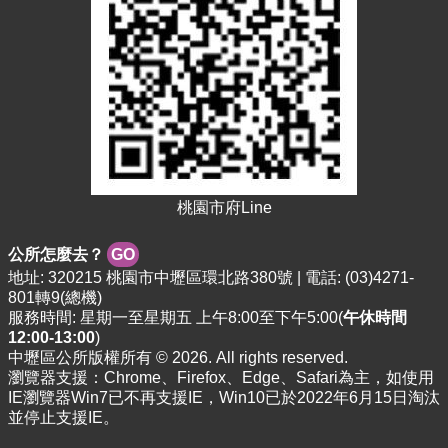
資
料
資
訊
公
開
市
民
桃園市府Line
卡
免
公所怎麼去？
GO
費
地址: 320215 桃園市中壢區環北路380號 | 電話: (03)4271-
公
801轉9(總機)
車
服務時間: 星期一至星期五 上午8:00至下午5:00(
午休時間
12:00-13:00
)
中壢區公所版權所有 © 2026. All rights reserved.
回
瀏覽器支援：Chrome、Firefox、Edge、Safari為主，如使用
首
IE瀏覽器Win7已不再支援IE，Win10已於2022年6月15日淘汰
頁
並停止支援IE。
網