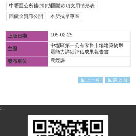
紹
中壢區公所補(捐)助團體款項支用情形表
訊
回饋金資訊公開
本所抗旱專區
息
公
告
105-02-25
生
中壢區第一公有零售市場建築物耐
活
震能力詳細評估成果報告書
便
農經課
民
資
訊
回上一頁
回最上面
機
關
通
訊
:::
錄
相
關