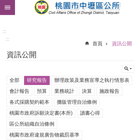
:::
跳到主要內容區塊
市
民
卡
:::
:::
免
首頁
資訊公開
費
資訊公開
公
車
進
全部
研究報告
辦理政策及業務宣導之執行情形表
階
搜
會計報告
預算
業務統計
決算
施政報告
尋
各式採購契約範本
攤販管理自治條例
桃園市政府訴願決定書(本所)
讀書心得
本
區公所組織自治條例
區
介
桃園市政府違規廣告物裁罰基準