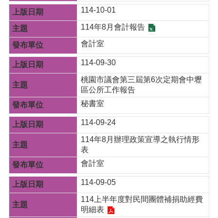
資
114-10-01
料
114年8月會計報告
資
訊
會計室
公
開
114-09-30
桃園市議會第三屆第6次定期會中壢
市
區公所工作報告
民
卡
秘書室
免
114-09-24
費
114年8月辦理政策宣導之執行情形
公
表
車
會計室
回
114-09-05
首
頁
114上半年度對民間團體補捐助經費
明細表
網