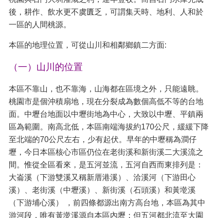
資
料
後，耕作、飲水更不虞匱乏，可謂集天時、地利、人和於
一區的人間桃源。
資
訊
本區的地理位置，可從山川和相鄰鄉鎮二方面:
公
開
（一）山川的位置
市
本區不靠山，也不靠海，山海都在區境之外，只能遠眺。
民
桃園市是個沖積扇地，現在分裂成為數個高低不等的台地
卡
面。中壢台地面以中壢街地為中心，大致以中壢、平鎮兩
免
區為範圍。南高北低，本區南端海拔約170公尺，緩緩下降
費
至北端的70公尺左右，少有起伏。早年的中壢稱為澗仔
公
壢，今日本區核心市區仍位在老街溪和新街溪二大溪流之
車
間。惟從全區看來，是五河並流，五河自西而東排列是：
回
大崙溪（下游雙溪又稱新厝港溪）、洽溪河（下游田心
首
溪）、老街溪（中壢溪）、新街溪（石頭溪）和黃墘溪
頁
（下游埔心溪） ，前四條都源出南方高台地，本區為其中
網
游河段，唯有黃墘溪源自本區內壢；但五河都北流至大園