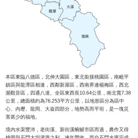
紹
訊
息
公
告
生
活
便
民
資
訊
本區東臨八德區，北伸大園區，東北銜接桃園區，南毗平
鎮區與龍潭區相連，西鄰新屋區，西南界連楊梅區，西北
機
瀕觀音區，四通八達。全區東西長10.64公里，南北寬7.38
關
公里，總面積約為76.253平方公里，以地形區分為區中
通
訊
心、內壢、龍岡、大崙四部分，地勢高而平坦，是一塊災
錄
害甚少的福地。
相
境內水渠豐沛，老街溪、新街溪蜿蜒市區而過，農作又得
關
桃園與石門大圳灌溉之利，連年豐收。而自石門水庫完成