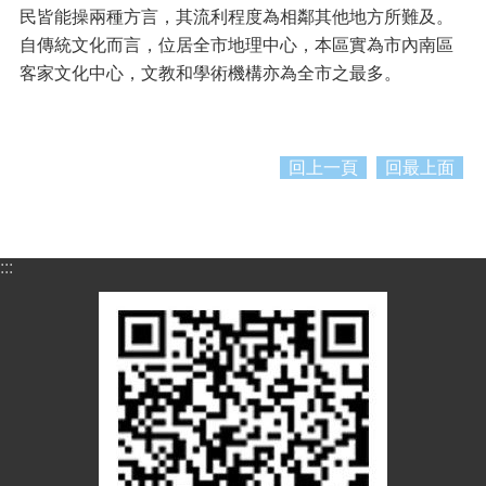
g
民皆能操兩種方言，其流利程度為相鄰其他地方所難及。
l
i
自傳統文化而言，位居全市地理中心，本區實為市內南區
s
客家文化中心，文教和學術機構亦為全市之最多。
h
隱
私
回上一頁
回最上面
權
政
策
政
:::
府
網
站
資
料
開
放
宣
告