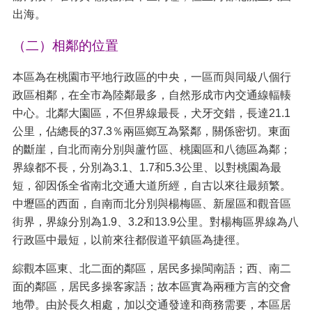
站
出海。
導
覽
（二）相鄰的位置
市
本區為在桃園市平地行政區的中央，一區而與同級八個行
政
信
政區相鄰，在全市為陸鄰最多，自然形成市內交通線輻輳
箱
中心。北鄰大園區，不但界線最長，犬牙交錯，長達21.1
公里，佔總長的37.3％兩區鄉互為緊鄰，關係密切。東面
常
見
的斷崖，自北而南分別與蘆竹區、桃園區和八德區為鄰；
問
界線都不長，分別為3.1、1.7和5.3公里、以對桃園為最
題
短，卻因係全省南北交通大道所經，自古以來往最頻繁。
中壢區的西面，自南而北分別與楊梅區、新屋區和觀音區
桃
園
街界，界線分別為1.9、3.2和13.9公里。對楊梅區界線為八
市
行政區中最短，以前來往都假道平鎮區為捷徑。
政
府
綜觀本區東、北二面的鄰區，居民多操閩南語；西、南二
面的鄰區，居民多操客家語；故本區實為兩種方言的交會
E
n
地帶。由於長久相處，加以交通發達和商務需要，本區居