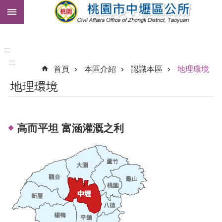
:::
跳到主要內容區塊
市
民
卡
:::
:::
免
首頁
本區介紹
認識本區
地理環境
費
地理環境
公
車
進
高而平坦 富涵灌溉之利
階
搜
尋
本
區
介