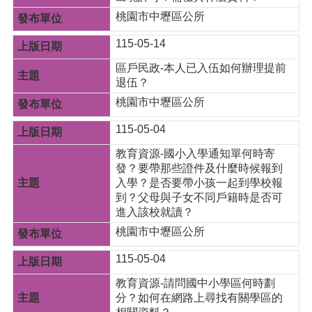
紹
桃園市中壢區公所
訊
115-05-14
息
公
區戶民政-本人已入伍如何辦理提前
告
退伍？
生
桃園市中壢區公所
活
便
115-05-04
民
教育資源-國小入學通知單何時寄
資
發？要帶那些證件及什麼時候報到
訊
入學？是否要帶小孩一起到學校報
到？父母與子女不同戶籍時是否可
機
進入該校就讀？
關
通
桃園市中壢區公所
訊
錄
115-05-04
教育資源-請問國中小學區何時劃
相
分？如何在網路上尋找有關學區的
關