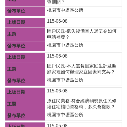
g
查期間？
l
桃園市中壢區公所
i
s
h
115-06-08
區戶民政-遺失後備軍人退伍令如何
隱
申請補發？
私
桃園市中壢區公所
權
政
115-06-08
策
區戶民政-本人需負擔家庭生計及照
政
顧家裡如何辦理家庭因素補充兵？
府
網
桃園市中壢區公所
站
115-06-08
資
料
原住民業務-符合經濟弱勢原住民修
開
繕住宅補助資格時，多久會撥款？
放
桃園市中壢區公所
宣
告
115-05-08