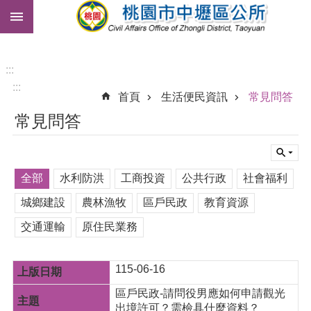
:::
跳到主要內容區塊
市
民
卡
:::
:::
免
首頁
生活便民資訊
常見問答
費
常見問答
公
車
進
全部
水利防洪
工商投資
公共行政
社會福利
階
搜
城鄉建設
農林漁牧
區戶民政
教育資源
尋
交通運輸
原住民業務
115-06-16
本
區
區戶民政-請問役男應如何申請觀光
介
出境許可？需檢具什麼資料？